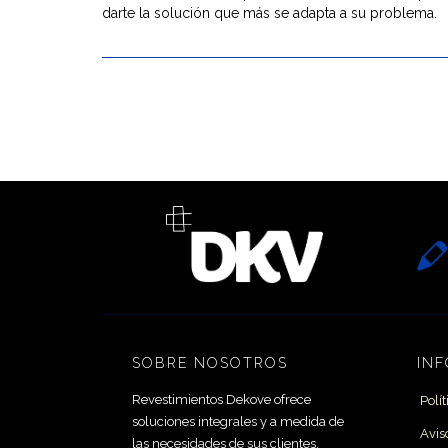
darte la solución que más se adapta a su problema.

SOBRE NOSOTROS
IN
Revestimientos Dekove ofrece
Polí
soluciones integrales y a medida de
Avis
las necesidades de sus clientes.