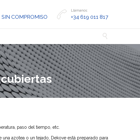
Llámanos:

 SIN COMPROMISO
+34 619 011 817

 cubiertas
peratura, paso del tiempo, etc.
e una azotea o un tejado, Dekove está preparado para