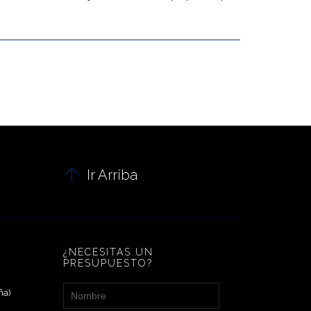

Ir Arriba
¿NECESITAS UN
PRESUPUESTO?
ña)