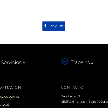

Me gusta

Servicios »
Trabajos »
FORMACIÓN
CONTACTO
Sandrenzo, 7
tica de cookies
CESPON – 15991 –
Boiro
(A Coru
o legal