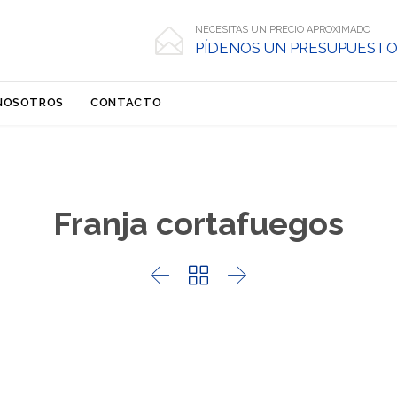
NECESITAS UN PRECIO APROXIMADO

PÍDENOS UN PRESUPUESTO
Skip
NOSOTROS
CONTACTO
to
content
Franja cortafuegos


