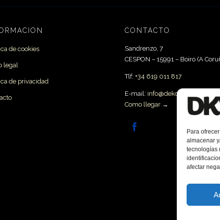
FORMACIÓN
CONTACTO
Sandrenzo, 7
tica de cookies
CESPON – 15991 –
Boiro
(A Coru
o legal
Tlf:
+34 619 011 817
tica de privacidad
E-mail:
info@dekove.es
acto
Como llegar
→

Para ofrecer
almacenar y/
tecnologías
identificaci
afectar nega
A