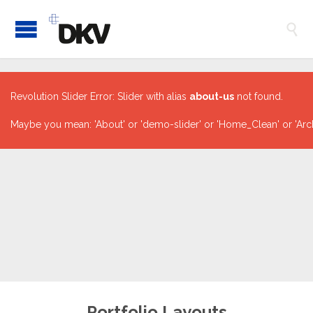

Revolution Slider Error: Slider with alias
about-us
not found.
Maybe you mean: 'About' or 'demo-slider' or 'Home_Clean' or 'Arch
Portfolio Layouts