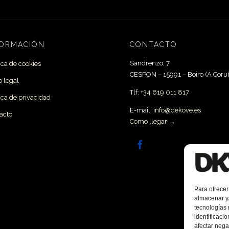
FORMACIÓN
CONTACTO
Sandrenzo, 7
tica de cookies
CESPON – 15991 –
Boiro
(A Coru
o legal
Tlf:
+34 619 011 817
tica de privacidad
E-mail:
info@dekove.es
acto
Como llegar
→

Para ofrecer
almacenar y/
tecnologías
identificaci
afectar nega