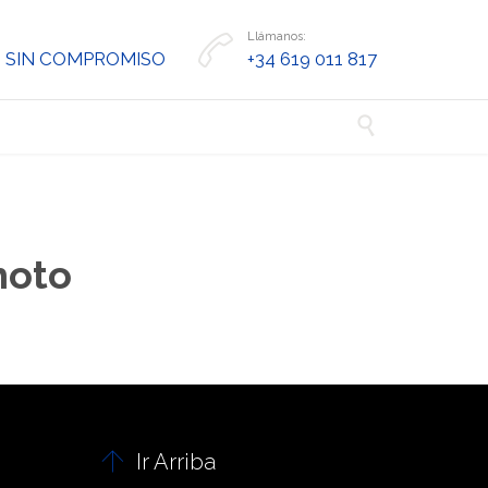
Llámanos:

 SIN COMPROMISO
+34 619 011 817

hoto

Ir Arriba