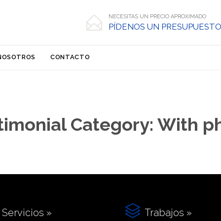
NECESITAS UN PRECIO APROXIMADO

PÍDENOS UN PRESUPUESTO
Skip
NOSOTROS
CONTACTO
to
content
timonial Category:
With p

Servicios »
Trabajos »